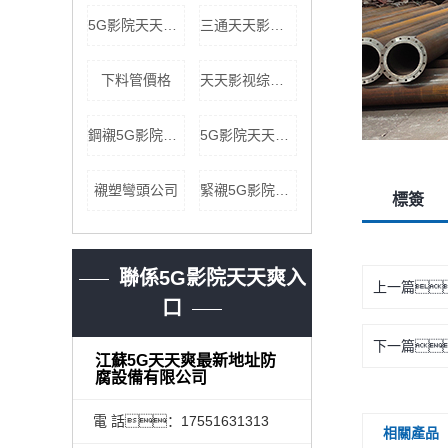
5G影院天天爽入口三通價格
三通天天影视综合网批發
下料管價格
天天影视综合网直管廠家
鋼襯5G影院天天爽入口管道防腐
5G影院天天爽入口模壓廠家
襯塑彎頭公司
緊襯5G影院天天爽入口容器批發
標簽
聯係5G影院天天爽入
上一篇
口
下一篇
江蘇5G天天爽最新地址防
腐設備有限公司
電 話：17551631313
相關產品