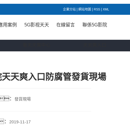
|
|
|
企業分站
網站地圖
RSS
XML
應用案例
5G影视天天
在線留言
聯係5G影院
看天天爽中心
天天爽入口
院天天爽入口防腐管發貨現場
：
發貨現場
：
2019-11-17