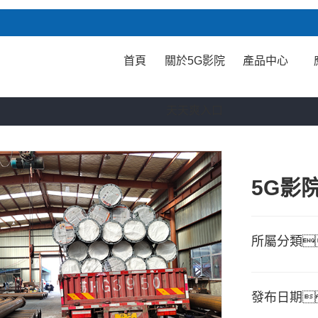
首頁
關於5G影院
產品中心
天天爽入口
5G影
所屬分類
發布日期