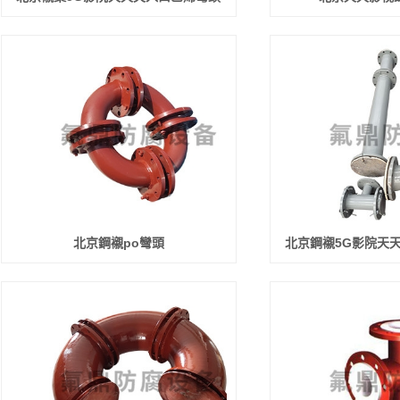
北京鋼襯po彎頭
北京鋼襯5G影院天