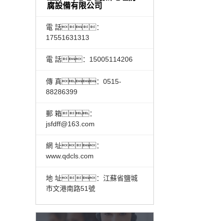
腐設備有限公司
電 話：
17551631313
電 話：15005114206
傳 真：0515-
88286399
郵 箱：
jsfdff@163.com
網 址：
www.qdcls.com
地 址：江蘇省鹽城
市文港南路51號