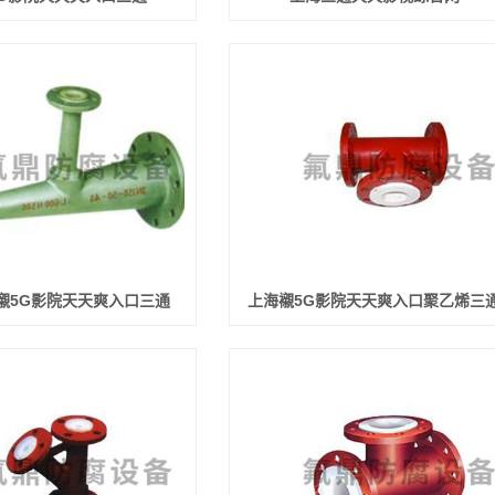
襯5G影院天天爽入口三通
上海襯5G影院天天爽入口聚乙烯三