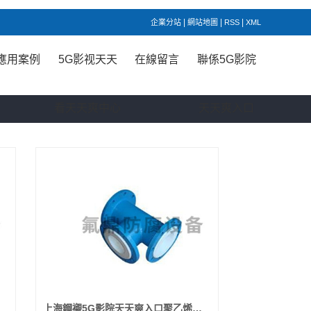
|
|
|
企業分站
網站地圖
RSS
XML
應用案例
5G影视天天
在線留言
聯係5G影院
看天天爽中心
天天爽入口
上海鋼襯5G影院天天爽入口聚乙烯三通